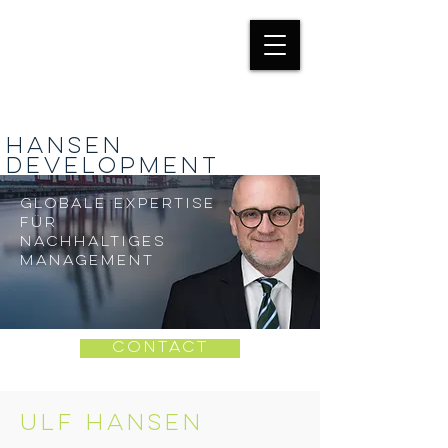
HANSEN
Development
Globale Expertise
für
nachhaltiges
Management
CONTACT
Ulf Hansen