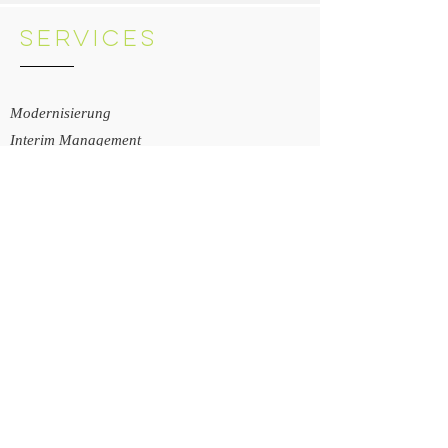
SERVICES
Modernisierung
Interim Management
Operative Geschäftsführung
Change Management
Projekt Management
Vertriebsseminare
Coaching, - Team Building
MEHR >>